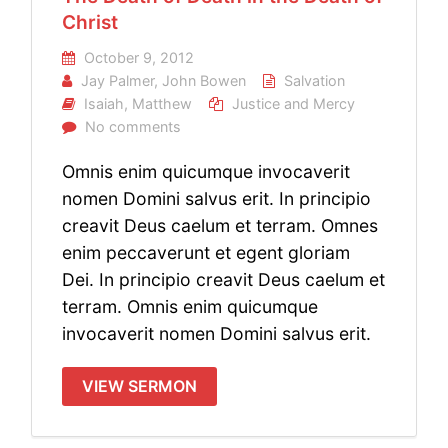
Christ
October 9, 2012
Jay Palmer
,
John Bowen
Salvation
Isaiah
,
Matthew
Justice and Mercy
No comments
Omnis enim quicumque invocaverit
nomen Domini salvus erit. In principio
creavit Deus caelum et terram. Omnes
enim peccaverunt et egent gloriam
Dei. In principio creavit Deus caelum et
terram. Omnis enim quicumque
invocaverit nomen Domini salvus erit.
VIEW SERMON