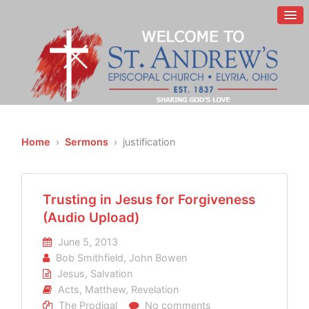
Home
›
Sermons
› justification
Trusting in Jesus for Forgiveness
(Audio Upload)
June 5, 2013
Bob Smithfield
,
John Bowen
Jesus
,
Salvation
Acts
,
Matthew
,
Revelation
The Prodigal
No comments