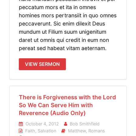
peccatum mors et ita in omnes
homines mors pertransiit in quo omnes
peccaverunt. Sic enim dilexit Deus
mundum ut Filium suum unigenitum
daret ut omnis qui credit in eum non
pereat sed habeat vitam aeternam.
VIEW SERMON
There is Forgiveness with the Lord
So We Can Serve Him with
Reverence (Audio Only)
October 4, 2012
Bob Smithfield
Faith
,
Salvation
Matthew
,
Romans