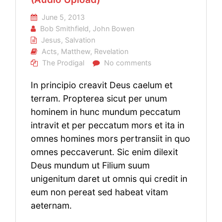
June 5, 2013
Bob Smithfield
,
John Bowen
Jesus
,
Salvation
Acts
,
Matthew
,
Revelation
The Prodigal
No comments
In principio creavit Deus caelum et
terram. Propterea sicut per unum
hominem in hunc mundum peccatum
intravit et per peccatum mors et ita in
omnes homines mors pertransiit in quo
omnes peccaverunt. Sic enim dilexit
Deus mundum ut Filium suum
unigenitum daret ut omnis qui credit in
eum non pereat sed habeat vitam
aeternam.