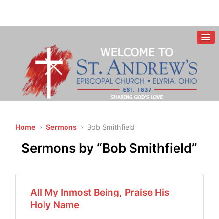
Home
›
Sermons
› Bob Smithfield
Sermons by “Bob Smithfield”
All My Inmost Being, Praise His
Holy Name