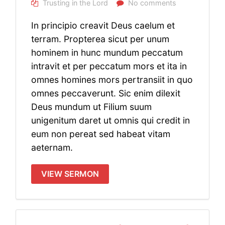
Trusting in the Lord
No comments
In principio creavit Deus caelum et
terram. Propterea sicut per unum
hominem in hunc mundum peccatum
intravit et per peccatum mors et ita in
omnes homines mors pertransiit in quo
omnes peccaverunt. Sic enim dilexit
Deus mundum ut Filium suum
unigenitum daret ut omnis qui credit in
eum non pereat sed habeat vitam
aeternam.
VIEW SERMON