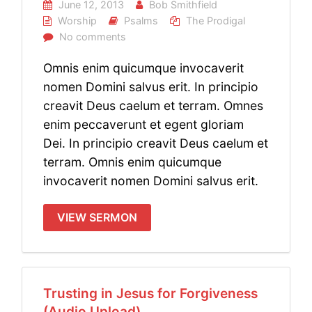
June 12, 2013
Bob Smithfield
Worship
Psalms
The Prodigal
No comments
Omnis enim quicumque invocaverit
nomen Domini salvus erit. In principio
creavit Deus caelum et terram. Omnes
enim peccaverunt et egent gloriam
Dei. In principio creavit Deus caelum et
terram. Omnis enim quicumque
invocaverit nomen Domini salvus erit.
VIEW SERMON
Trusting in Jesus for Forgiveness
(Audio Upload)