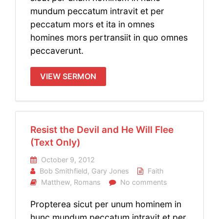
mundum peccatum intravit et per
peccatum mors et ita in omnes
homines mors pertransiit in quo omnes
peccaverunt.
VIEW SERMON
Resist the Devil and He Will Flee
(Text Only)
October 9, 2012
Bob Smithfield
,
Gary Jones
Faith
Matthew
,
Romans
No comments
Propterea sicut per unum hominem in
hunc mundum peccatum intravit et per