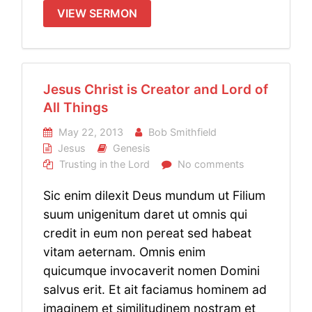
VIEW SERMON
Jesus Christ is Creator and Lord of
All Things
May 22, 2013
Bob Smithfield
Jesus
Genesis
Trusting in the Lord
No comments
Sic enim dilexit Deus mundum ut Filium
suum unigenitum daret ut omnis qui
credit in eum non pereat sed habeat
vitam aeternam. Omnis enim
quicumque invocaverit nomen Domini
salvus erit. Et ait faciamus hominem ad
imaginem et similitudinem nostram et