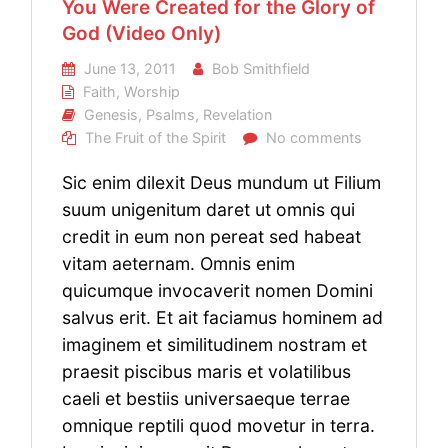
You Were Created for the Glory of
God (Video Only)
June 13, 2011
Bob Smithfield
Faith
,
Worship
Genesis
,
Psalms
,
Revelation
The Fruit of the Spirit
No comments
Sic enim dilexit Deus mundum ut Filium
suum unigenitum daret ut omnis qui
credit in eum non pereat sed habeat
vitam aeternam. Omnis enim
quicumque invocaverit nomen Domini
salvus erit. Et ait faciamus hominem ad
imaginem et similitudinem nostram et
praesit piscibus maris et volatilibus
caeli et bestiis universaeque terrae
omnique reptili quod movetur in terra.