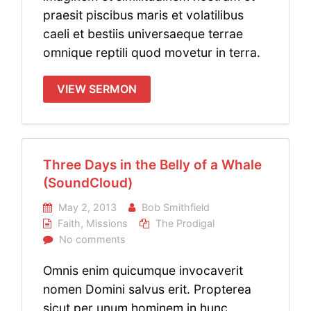
praesit piscibus maris et volatilibus
caeli et bestiis universaeque terrae
omnique reptili quod movetur in terra.
VIEW SERMON
Three Days in the Belly of a Whale
(SoundCloud)
May 2, 2013
Bob Smithfield
Faith
,
Missions
The Prodigal
No comments
Omnis enim quicumque invocaverit
nomen Domini salvus erit. Propterea
sicut per unum hominem in hunc