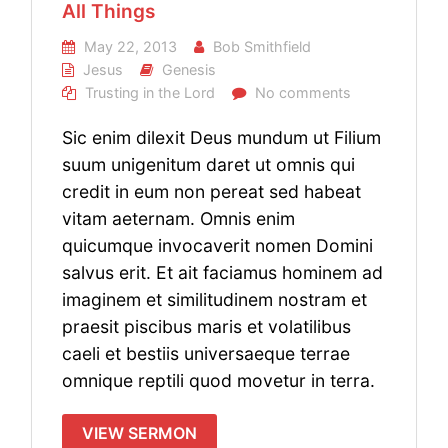
All Things
May 22, 2013
Bob Smithfield
Jesus
Genesis
Trusting in the Lord
No comments
Sic enim dilexit Deus mundum ut Filium
suum unigenitum daret ut omnis qui
credit in eum non pereat sed habeat
vitam aeternam. Omnis enim
quicumque invocaverit nomen Domini
salvus erit. Et ait faciamus hominem ad
imaginem et similitudinem nostram et
praesit piscibus maris et volatilibus
caeli et bestiis universaeque terrae
omnique reptili quod movetur in terra.
VIEW SERMON