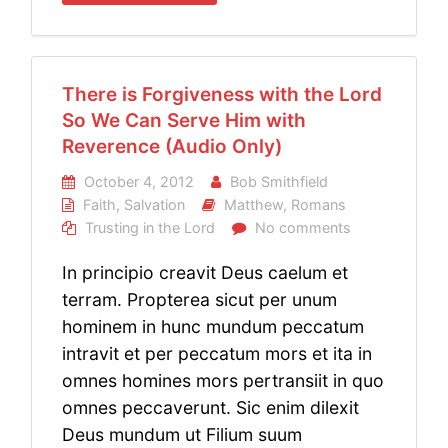
There is Forgiveness with the Lord
So We Can Serve Him with
Reverence (Audio Only)
October 4, 2012
Bob Smithfield
Faith
,
Salvation
Matthew
,
Romans
Trusting in the Lord
No comments
In principio creavit Deus caelum et
terram. Propterea sicut per unum
hominem in hunc mundum peccatum
intravit et per peccatum mors et ita in
omnes homines mors pertransiit in quo
omnes peccaverunt. Sic enim dilexit
Deus mundum ut Filium suum