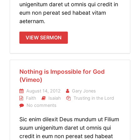
unigenitum daret ut omnis qui credit in
eum non pereat sed habeat vitam
aeternam.
VIEW SERMON
Nothing is Impossible for God
(Vimeo)
August 14, 2012
Gary Jones
Faith
Isaiah
Trusting in the Lord
No comments
Sic enim dilexit Deus mundum ut Filium
suum unigenitum daret ut omnis qui
credit in eum non pereat sed habeat